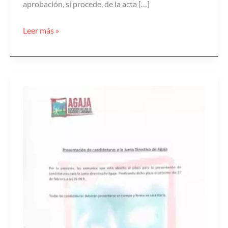
aprobación, si procede, de la acta […]
Leer más »
Presentación
Cadidaturas
a
la
Junta
Directiva
de
AGAJA