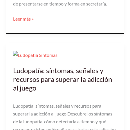
de presentarse en tiempo y forma en secretaría.
Leer más »
Ludopatía:
síntomas,
Ludopatía: síntomas, señales y
señales
y
recursos para superar la adicción
recursos
al juego
para
superar
Ludopatía: síntomas, señales y recursos para
la
superar la adicción al juego Descubre los síntomas
adicción
de la ludopatía, cómo detectarla a tiempo y qué
al
recursos existen en España para tratar esta adicción