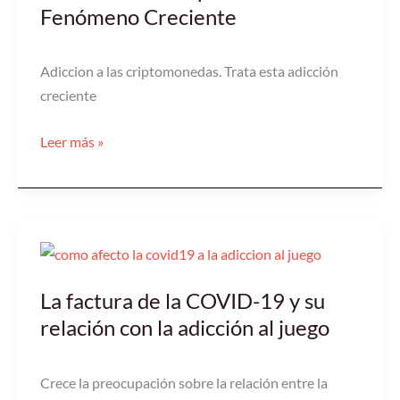
Criptomonedas:
Fenómeno Creciente
Un
Fenómeno
Adiccion a las criptomonedas. Trata esta adicción
Creciente
creciente
Leer más »
La
factura
La factura de la COVID-19 y su
de
la
relación con la adicción al juego
COVID-
19
Crece la preocupación sobre la relación entre la
y