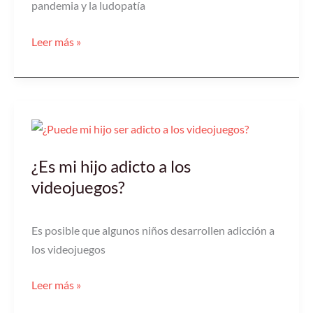
pandemia y la ludopatía
su
relación
Leer más »
con
la
adicción
al
¿Es
juego
mi
¿Es mi hijo adicto a los
hijo
adicto
videojuegos?
a
los
Es posible que algunos niños desarrollen adicción a
videojuegos?
los videojuegos
Leer más »