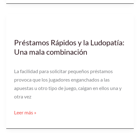
Préstamos
Rápidos
Préstamos Rápidos y la Ludopatía:
y
Una mala combinación
la
Ludopatía:
Una
La facilidad para solicitar pequeños préstamos
mala
provoca que los jugadores enganchados a las
combinación
apuestas u otro tipo de juego, caigan en ellos una y
otra vez
Leer más »