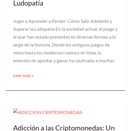
Perder:
Ludopatía
Cómo
Salir
Jugar y Aprender a Perder: Cómo Salir Adelante y
Adelante
Superar la Ludopatía En la sociedad actual, el juego y
y
el azar han estado presentes en diversas formas a lo
Superar
largo de la historia. Desde los antiguos juegos de
la
mesa hasta los modernos casinos en línea, la
Ludopatía
emoción de apostar y ganar ha cautivado a muchas
Leer más »
Adicción
a
Adicción a las Criptomonedas: Un
las