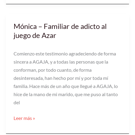
Mónica – Familiar de adicto al
Mónica
–
juego de Azar
Familiar
de
Comienzo este testimonio agradeciendo de forma
adicto
sincera a AGAJA, y a todas las personas que la
al
conforman, por todo cuanto, de forma
juego
desinteresada, han hecho por mí y por toda mí
de
familia. Hace más de un año que llegué a AGAJA, lo
Azar
hice de la mano de mi marido, que me puso al tanto
del
Leer más »