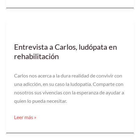
Entrevista
a
Entrevista a Carlos, ludópata en
Carlos,
rehabilitación
ludópata
en
rehabilitación
Carlos nos acerca a la dura realidad de convivir con
una adicción, en su caso la ludopatía. Comparte con
nosotros sus vivencias con la esperanza de ayudar a
quien lo pueda necesitar.
Leer más »