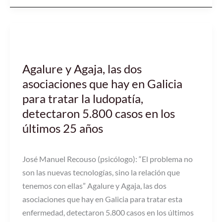
Agalure
y
Agalure y Agaja, las dos
Agaja,
asociaciones que hay en Galicia
las
dos
para tratar la ludopatía,
asociaciones
detectaron 5.800 casos en los
que
últimos 25 años
hay
en
José Manuel Recouso (psicólogo): “El problema no
Galicia
son las nuevas tecnologías, sino la relación que
para
tenemos con ellas” Agalure y Agaja, las dos
tratar
asociaciones que hay en Galicia para tratar esta
la
enfermedad, detectaron 5.800 casos en los últimos
ludopatía,