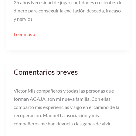
25 años Necesidad de jugar cantidades crecientes de
detectaron
dinero para conseguir la excitación deseada, fracaso
5.800
y nervios
casos
en
Leer más »
los
últimos
25
años
Comentarios breves
Comentarios
breves
Victor Mis compañeros y todas las personas que
forman AGAJA, son mi nueva familia. Con ellas
comparto mis experiencias y sigo en el camino de la
recuperación. Manuel La asociación y mis
compañeros me han devuelto las ganas de vivir.