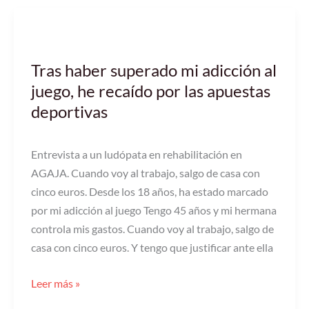
Tras
haber
Tras haber superado mi adicción al
superado
juego, he recaído por las apuestas
mi
adicción
deportivas
al
juego,
Entrevista a un ludópata en rehabilitación en
he
AGAJA. Cuando voy al trabajo, salgo de casa con
recaído
cinco euros. Desde los 18 años, ha estado marcado
por
por mi adicción al juego Tengo 45 años y mi hermana
las
controla mis gastos. Cuando voy al trabajo, salgo de
apuestas
casa con cinco euros. Y tengo que justificar ante ella
deportivas
Leer más »