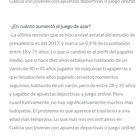
Galicia son jóvenes con apuestas deportivas o juego
online
.
-¿En cuánto aumentó el juego de azar?
-La última revisión que se hizo a nivel estatal del estudio de
prevalencia es del 2017, y marca un 0,9 % de la población
entre 18 y 75 años. Lo que sí cambió es el perfil del jugador
medio, que si hace diez años estábamos hablando de un
varón de 40 o 45 años jugador de máquinas tragaperras y
que llevaba siete años jugando, en estos momentos
seguimos hablando de un varón, pero de entre 28 y 35 años
y jugador de apuestas deportivas y juego
online
. Pero
cuantitativamente, no hay significativamente muchos más
ludópatas. El problema es que aparece el trastorno a una
edad más temprana. Lo que más nos encontramos en
Galicia son jóvenes con apuestas deportivas o juego
online
.