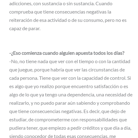
adicciones, con sustancia o sin sustancia. Cuando
comprueba que tiene consecuencias negativas la
reiteración de esa actividad o de su consumo, pero no es
capaz de parar.
-¿Eso comienza cuando alguien apuesta todos los días?
-No, no tiene nada que ver con el tiempo o con la cantidad
que juegue, porque habría que ver las circunstancias de
cada persona. Tiene que ver con la capacidad de control. Si
es algo que yo realizo porque encuentro satisfacción o es
algo de lo que ya tengo una dependencia, una necesidad de
realizarlo, y no puedo parar aún sabiendo y comprobando
que tiene consecuencias negativas. Es decir, que dejo de
estudiar, de comprometerme con responsabilidades que
pudiera tener, que empiezo a pedir créditos y que día a día,
siendo conocedor de todas esas consecuencias, me