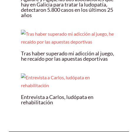
hay en Galicia para tratar la ludopatía,
detectaron 5.800 casos en los últimos 25
años
Tras haber superado mi adicción al juego,
he recaído por las apuestas deportivas
Entrevista a Carlos, ludópata en
rehabilitación