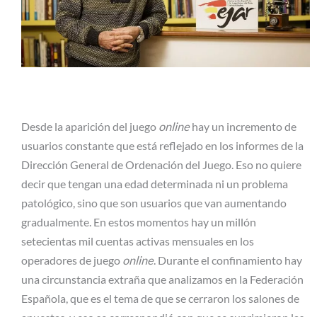
Desde la aparición del juego
online
hay un incremento de
usuarios constante que está reflejado en los informes de la
Dirección General de Ordenación del Juego. Eso no quiere
decir que tengan una edad determinada ni un problema
patológico, sino que son usuarios que van aumentando
gradualmente. En estos momentos hay un millón
setecientas mil cuentas activas mensuales en los
operadores de juego
online
. Durante el confinamiento hay
una circunstancia extraña que analizamos en la Federación
Española, que es el tema de que se cerraron los salones de